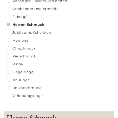
Anhänger, Colliers Und Ketten
Armbänder Und Armreife
Fabergé
Herren Schmuck
Jubiläums Kollektion
Memoire
Ohrschmuck
Perlschmuck
Ringe
Siegelringe
Trauringe
Unikatschmuck
Verlobungsringe
Herren Schmuck