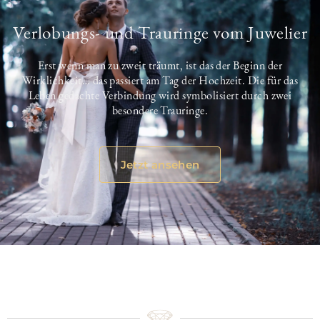
Verlobungs- und Trauringe vom Juwelier
Erst wenn man zu zweit träumt, ist das der Beginn der
Wirklichkeit… das passiert am Tag der Hochzeit. Die für das
Leben gedachte Verbindung wird symbolisiert durch zwei
besondere Trauringe.
Jetzt ansehen