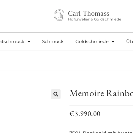
Carl Thomass
Hofjuwelier & Goldschmiede
atschmuck
Schmuck
Goldschmiede
Üb
Memoire Rainbo
🔍
€
3.990,00