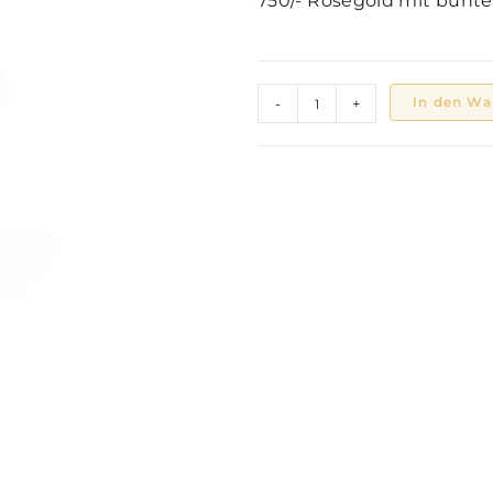
750/- Roségold mit bunte
In den Wa
-
+